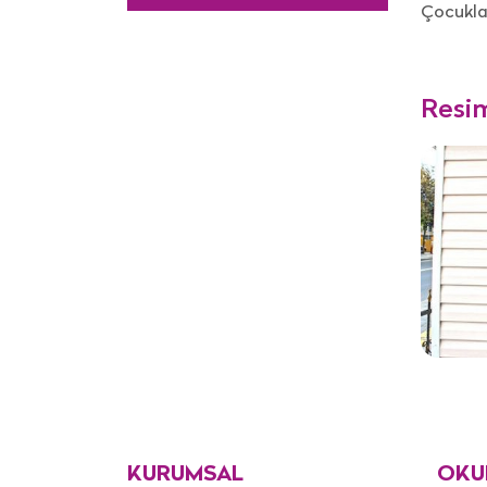
Çocuklar
Resi
KURUMSAL
OKU