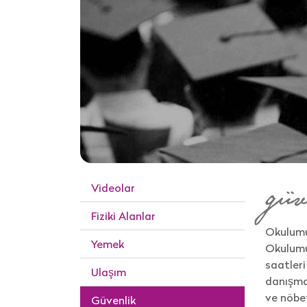
Videolar
güv
Fiziki Alanlar
Okulumu
Yemek
Okulumuz
saatleri
Ulaşım
danışmay
ve nöbet
Güvenlik