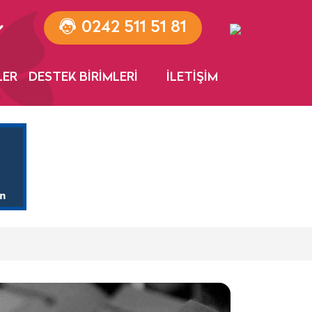
0242 511 51 81
LER
DESTEK BİRİMLERİ
İLETİŞİM