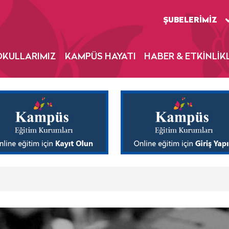
ŞUBELERİMİZ
OKULLARIMIZ
KAMPÜS HAYATI
HABER & ETKİNLİK